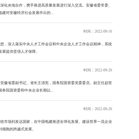
步深化央地合作，携手推进高质量发展进行深入交流。安徽省委常委、
对安徽经济社会发展作出的...
时间：2022-09-16
思想，深入落实中央人才工作会议和中央企业人才工作会议精神，系统
发展提供坚强人才保障。
时间：2022-09-20
。安徽省委副书记、省长王清宪，国务院国资委党委委员、副主任赵世
院国资委和中央企业长期以...
时间：2022-09-20
从传统市场到发达国家，在中国电建推进全球化发展、建设世界一流企业
到领跑的跨越式发展。