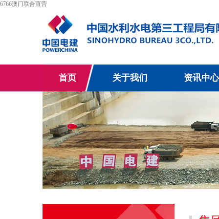
6766澳门联合直营
首页
关于我们
资讯中心