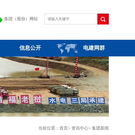
集团（股份）网站
信息公开
电建网群
当前位置：
首页
>
资讯中心
>
集团新闻