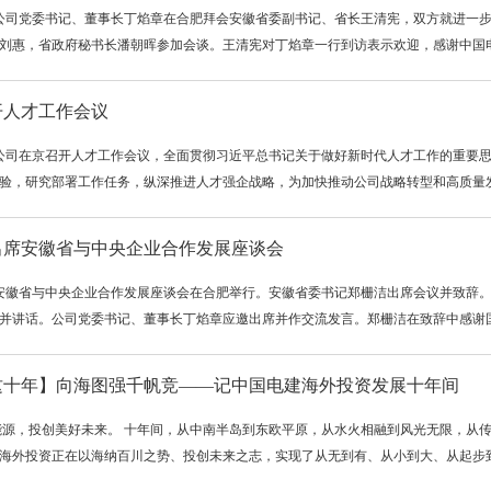
，公司党委书记、董事长丁焰章在合肥拜会安徽省委副书记、省长王清宪，双方就进一
刘惠，省政府秘书长潘朝晖参加会谈。王清宪对丁焰章一行到访表示欢迎，感谢中国电建
开人才工作会议
，公司在京召开人才工作会议，全面贯彻习近平总书记关于做好新时代人才工作的重要
验，研究部署工作任务，纵深推进人才强企战略，为加快推动公司战略转型和高质量
出席安徽省与中央企业合作发展座谈会
，安徽省与中央企业合作发展座谈会在合肥举行。安徽省委书记郑栅洁出席会议并致辞
并讲话。公司党委书记、董事长丁焰章应邀出席并作交流发言。郑栅洁在致辞中感谢国务
这十年】向海图强千帆竞——记中国电建海外投资发展十年间
色能源，投创美好未来。 十年间，从中南半岛到东欧平原，从水火相融到风光无限，
海外投资正在以海纳百川之势、投创未来之志，实现了从无到有、从小到大、从起步