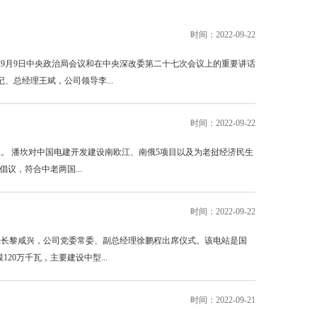
时间：2022-09-22
在9月9日中央政治局会议和在中央深改委第二十七次会议上的重要讲话
总经理王斌，公司领导李...
时间：2022-09-22
报。 潘坎对中国电建开发建设南欧江、南俄5项目以及为老挝经济民生
议，符合中老两国...
时间：2022-09-22
书长黎咸兴，公司党委常委、副总经理徐鹏程出席仪式。该电站是国
0万千瓦，主要建设中型...
时间：2022-09-21