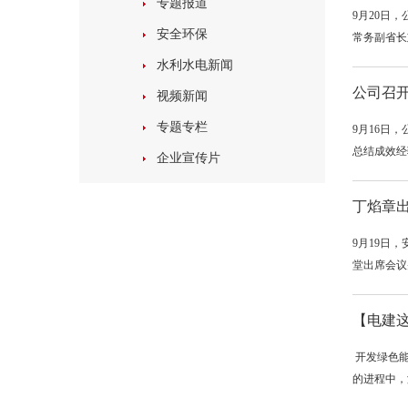
专题报道
9月20日
安全环保
常务副省长
水利水电新闻
公司召
视频新闻
专题专栏
9月16日
总结成效经
企业宣传片
丁焰章
9月19日
堂出席会议
【电建
‍ 开发绿
的进程中，