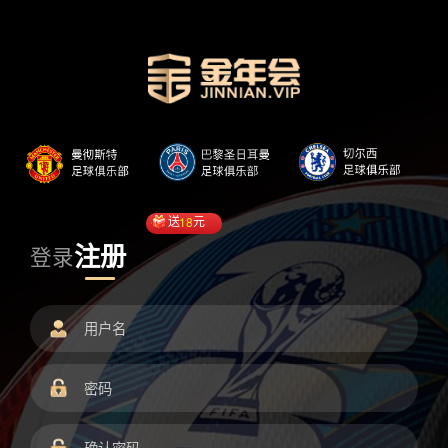
送
18
元
注册
登录