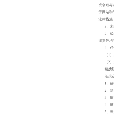
或创造与
于网站和
法律措施
2、
3、
律责任均
4、
（1
（2）
链接
若想
1、
2、除
3、
4、
5、