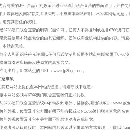
内容有关的派生产品）则必须经过6766澳门联合直营的书面许可，并在使用
平面媒体违反国家有关法律法规，不尊重本网站声明，不经本网站同意，
，追究其责任的权利。
未经6766澳门联合直营的明确书面许可，任何人不得复制或在非6766澳
如果您要使用本站点包含的由其它组织、团体或商业机构提供的内容。请
与本站点无关。
任何个人和组织获得允许后以任何形式复制和传播本站点中版权属于6766
）摘录或引述应确保反映原文的真实含义。
注明出处，即本站点的 URL：www.jp2hqq.com。
注意事项
在其它网站上提供至本网站的链接，请遵守以下规定：
链接本网站必须与6766澳门联合直营签订正式协议。
与6766澳门联合直营协议中有特殊约定外，链接必须指向URL：www.jp2
链接的外观，位置及其它方面必须不能有损或淡化6766澳门联合直营的名称
链接的外观位置及其它有关方面不能给浏览者造成错觉。
当浏览者激活该链接时，本网站内容必须以全屏幕的方式显现，不能以Fra