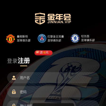
送
18
元
注册
登录