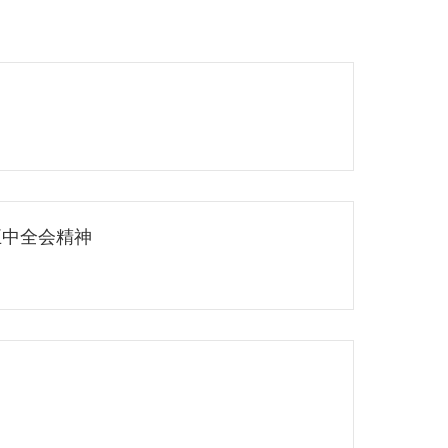
五中全会精神