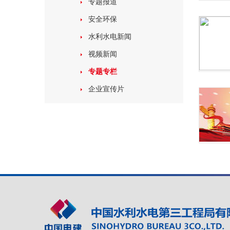
专题报道
安全环保
水利水电新闻
视频新闻
专题专栏
企业宣传片