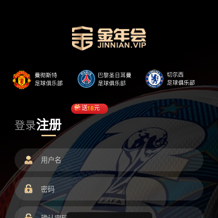
送
18
元
注册
登录