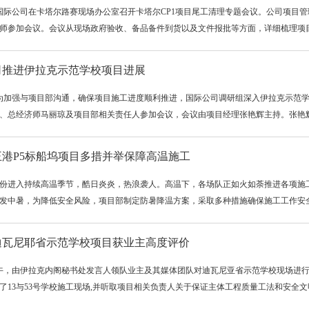
，国际公司在卡塔尔路赛现场办公室召开卡塔尔CP1项目尾工清理专题会议。公司项目
师参加会议。会议从现场政府验收、备品备件到货以及文件报批等方面，详细梳理项目遗
司推进伊拉克示范学校项目进展
，为加强与项目部沟通，确保项目施工进度顺利推进，国际公司调研组深入伊拉克示范
、总经济师马丽琼及项目部相关责任人参加会议，会议由项目经理张艳辉主持。张艳辉首
王港P5标船坞项目多措并举保障高温施工
份进入持续高温季节，酷日炎炎，热浪袭人。高温下，各场队正如火如荼推进各项施
发中暑，为降低安全风险，项目部制定防暑降温方案，采取多种措施确保施工工作安
迪瓦尼耶省示范学校项目获业主高度评价
上午，由伊拉克内阁秘书处发言人领队业主及其媒体团队对迪瓦尼亚省示范学校现场进
了13与53号学校施工现场,并听取项目相关负责人关于保证主体工程质量工法和安全文明