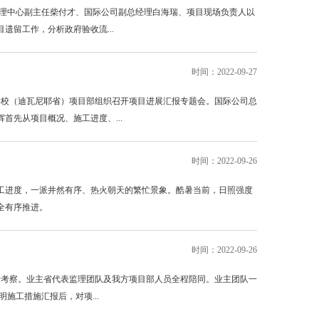
管理中心副主任柴付才、国际公司副总经理白海瑞、项目现场负责人以
留工作，分析政府验收流...
时间：2022-09-27
学校（迪瓦尼耶省）项目部组织召开项目进展汇报专题会。国际公司总
先从项目概况、施工进度、...
时间：2022-09-26
工进度，一派井然有序、热火朝天的繁忙景象。酷暑当前，日照强度
全有序推进。
时间：2022-09-26
行考察。业主省代表监理团队及我方项目部人员全程陪同。业主团队一
施工措施汇报后，对项...