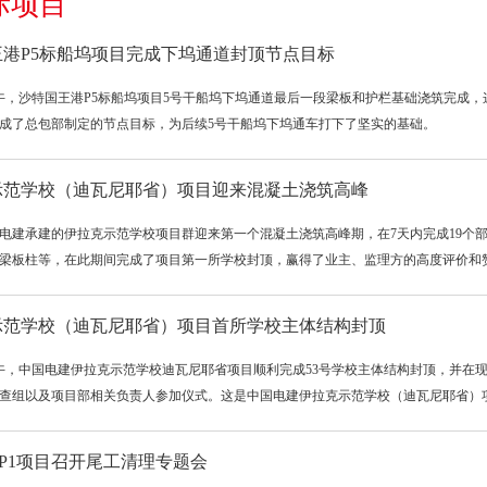
际项目
王港P5标船坞项目完成下坞通道封顶节点目标
下午，沙特国王港P5标船坞项目5号干船坞下坞通道最后一段梁板和护栏基础浇筑完成
成了总包部制定的节点目标，为后续5号干船坞下坞通车打下了坚实的基础。
示范学校（迪瓦尼耶省）项目迎来混凝土浇筑高峰
电建承建的伊拉克示范学校项目群迎来第一个混凝土浇筑高峰期，在7天内完成19个
梁板柱等，在此期间完成了项目第一所学校封顶，赢得了业主、监理方的高度评价和
示范学校（迪瓦尼耶省）项目首所学校主体结构封顶
上午，中国电建伊拉克示范学校迪瓦尼耶省项目顺利完成53号学校主体结构封顶，并
查组以及项目部相关负责人参加仪式。这是中国电建伊拉克示范学校（迪瓦尼耶省）项目
P1项目召开尾工清理专题会