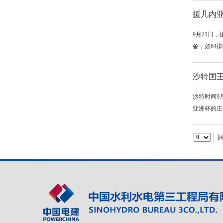
援几内
9月21日
备，如64
沙特国
沙特时间9
亚洲杯的正