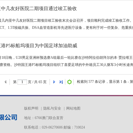
亚中几友好医院二期项目通过竣工验收
，援几内亚中几友好医院二期项目竣工验收末次会议召开，项目顺利完成竣工验收工作
排CT、1.5T核磁共振、DSA血管造影机等先进医疗设备，更有利于对一些复杂、危重疾病
王港P5标船坞项目为中国足球加油助威
月18日晚，U20男足亚洲杯预选赛A组最后一轮比赛在沙特阿拉伯胡拜尔的本·贾拉维
赛资格。沙特国王港P5标船坞项目组织了喜爱足球的中外籍员工30人驱车3小时长途奔赴
检索到
577
条记录，显示第
1
条 - 
第
页 / 共
65
页
版权声明
|
隐私与安全
|
网站地图
地址：6766澳门联合直营
联系电话：029-06270606 邮编：710024