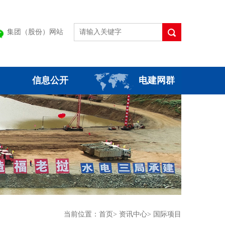
集团（股份）网站
信息公开
电建网群
当前位置：
首页
>
资讯中心
>
国际项目