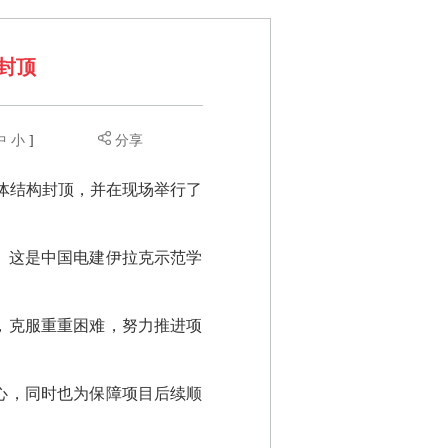
封顶
中
小
]
分享
主体结构封顶，并在现场举行了
。这是中国电建伊拉克示范学
，克服重重困难，努力推进项
心，同时也为保障项目后续顺