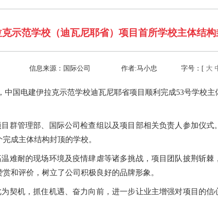
拉克示范学校（迪瓦尼耶省）项目首所学校主体结构
信息来源：
国际公司
作者:
马小忠
字号：[
大
午，中国电建伊拉克示范学校迪瓦尼耶省项目顺利完成53号学校
项目群管理部、国际公司检查组以及项目部相关负责人参加仪式
个完成主体结构封顶的学校。
高温难耐的现场环境及疫情肆虐等诸多挑战，项目团队披荆斩棘
赞赏和评价，树立了公司积极良好的品牌形象。
此为契机，抓住机遇、奋力向前，进一步让业主增强对项目的信