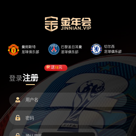
送
18
元
注册
登录