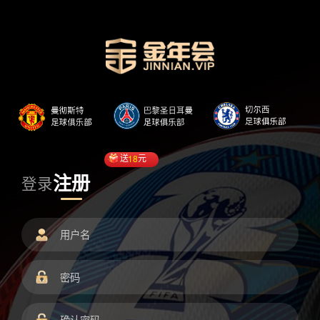
送
18
元
注册
登录