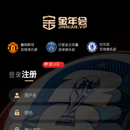
送
18
元
注册
登录