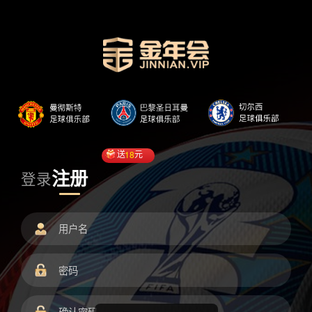
送
18
元
注册
登录