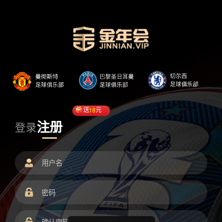
送
18
元
注册
登录