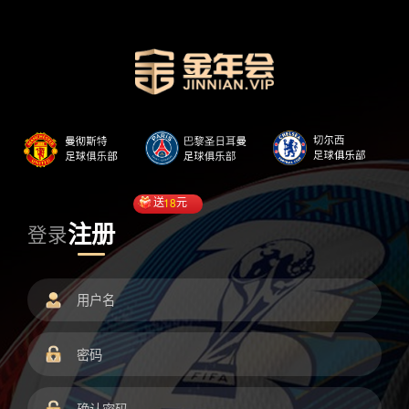
送
18
元
注册
登录