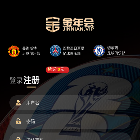
送
18
元
注册
登录